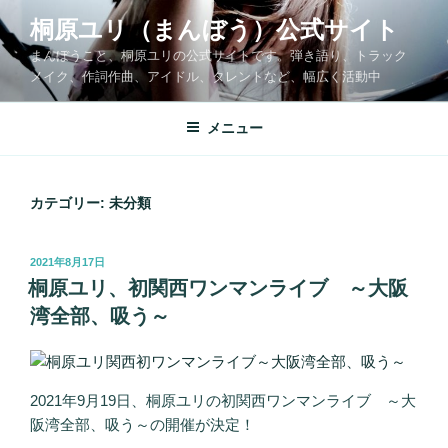
コ
桐原ユリ（まんぼう）公式サイト
ン
まんぼうこと、桐原ユリの公式サイトです。弾き語り、トラック
テ
メイク、作詞作曲、アイドル、タレントなど、幅広く活動中
ン
ツ
メニュー
へ
ス
キ
ッ
カテゴリー:
未分類
プ
投
2021年8月17日
稿
桐原ユリ、初関西ワンマンライブ ～大阪
日:
湾全部、吸う～
2021年9月19日、桐原ユリの初関西ワンマンライブ ～大
阪湾全部、吸う～の開催が決定！