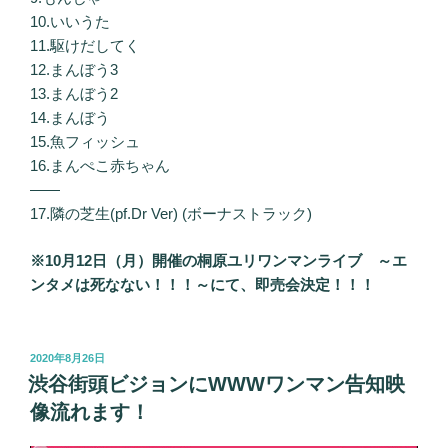
10.いいうた
11.駆けだしてく
12.まんぼう3
13.まんぼう2
14.まんぼう
15.魚フィッシュ
16.まんぺこ赤ちゃん
——
17.隣の芝生(pf.Dr Ver) (ボーナストラック)
※10月12日（月）開催の桐原ユリワンマンライブ ～エ
ンタメは死なない！！！～にて、即売会決定！！！
投
2020年8月26日
稿
渋谷街頭ビジョンにWWWワンマン告知映
日:
像流れます！