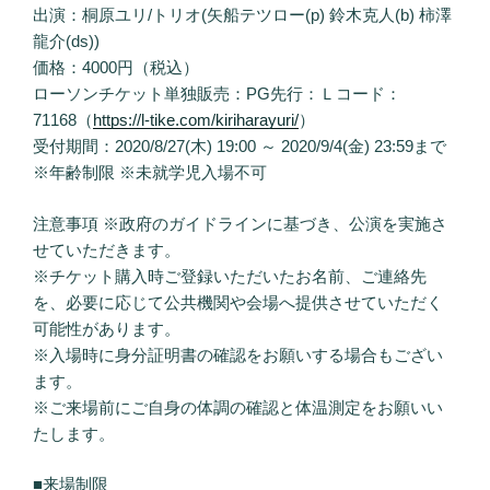
出演：桐原ユリ/トリオ(矢船テツロー(p) 鈴木克人(b) 柿澤
龍介(ds))
価格：4000円（税込）
ローソンチケット単独販売：PG先行：Ｌコード：
71168（
https://l-tike.com/kiriharayuri/
）
受付期間：2020/8/27(木) 19:00 ～ 2020/9/4(金) 23:59まで
※年齢制限 ※未就学児入場不可
注意事項 ※政府のガイドラインに基づき、公演を実施さ
せていただきます。
※チケット購入時ご登録いただいたお名前、ご連絡先
を、必要に応じて公共機関や会場へ提供させていただく
可能性があります。
※入場時に身分証明書の確認をお願いする場合もござい
ます。
※ご来場前にご自身の体調の確認と体温測定をお願いい
たします。
■来場制限