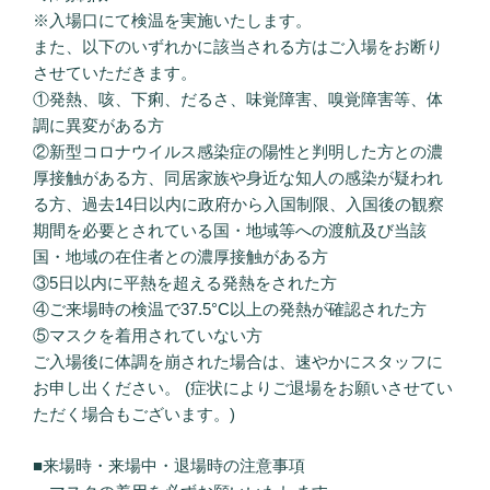
※入場口にて検温を実施いたします。
また、以下のいずれかに該当される方はご入場をお断り
させていただきます。
①発熱、咳、下痢、だるさ、味覚障害、嗅覚障害等、体
調に異変がある方
②新型コロナウイルス感染症の陽性と判明した方との濃
厚接触がある方、同居家族や身近な知人の感染が疑われ
る方、過去14日以内に政府から入国制限、入国後の観察
期間を必要とされている国・地域等への渡航及び当該
国・地域の在住者との濃厚接触がある方
③5日以内に平熱を超える発熱をされた方
④ご来場時の検温で37.5°C以上の発熱が確認された方
⑤マスクを着用されていない方
ご入場後に体調を崩された場合は、速やかにスタッフに
お申し出ください。 (症状によりご退場をお願いさせてい
ただく場合もございます。)
■来場時・来場中・退場時の注意事項