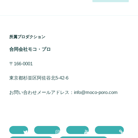
稿
ナ
ビ
ゲ
ー
所属プロダクション
シ
合同会社モコ・プロ
ョ
ン
〒166-0001
東京都杉並区阿佐谷北5-42-6
お問い合わせメールアドレス：info@moco-poro.com
Twitter
Instagram
Youtube
ネット通販