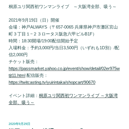
桐原ユリ関西初ワンマンライブ ～大阪湾全部、吸う～
2021年9月19日（日）開催
会場：神戸ALWAYS（〒657-0065 兵庫県神戸市灘区宮山
町３丁目１−２３ロータス阪急六甲ビルB1F）
時間：18:30開場/19:00配信開始予定
入場料金：予約3,000円/当日3,500円（いずれも1D別）/配
信2,000円
チケット販売：
https://passmarket.yahoo.co.jp/event/show/detail/02er975w
tjt11.html
配信販売：
https://twitcasting.tv/yuirintaka/shopcart/90670
イベント詳細：
桐原ユリ関西初ワンマンライブ ～大阪湾
全部、吸う～
投
2020年9月29日
稿